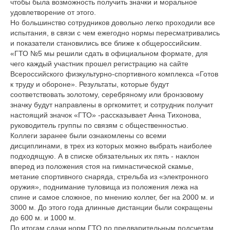
чтобы была возможность получить значки и моральное
удовлетворение от этого.
Но большинство сотрудников довольно легко проходили все
испытания, в связи с чем ежегодно нормы пересматривались
и показатели становились все ближе к общероссийским.
«ГТО №5 мы решили сдать в официальном формате, для
чего каждый участник прошел регистрацию на сайте
Всероссийского физкультурно-спортивного комплекса «Готов
к труду и обороне». Результаты, которые будут
соответствовать золотому, серебряному или бронзовому
значку будут направлены в оргкомитет, и сотрудник получит
настоящий значок «ГТО» -рассказывает Анна Тихонова,
руководитель группы по связям с общественностью.
Коллеги заранее были ознакомлены со всеми
дисциплинами, в трех из которых можно выбрать наиболее
подходящую. А в списке обязательных их пять - наклон
вперед из положения стоя на гимнастической скамье,
метание спортивного снаряда, стрельба из «электронного
оружия», поднимание туловища из положения лежа на
спине и самое сложное, по мнению коллег, бег на 2000 м. и
3000 м. До этого года длинные дистанции были сокращены
до 600 м. и 1000 м.
По итогам сдачи норм ГТО по предварительным подсчетам