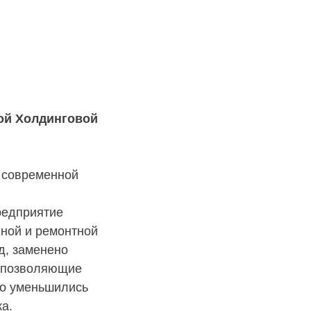
ой Холдинговой
 современной
предприятие
ной и ремонтной
д, заменено
, позволяющие
го уменьшились
ка.